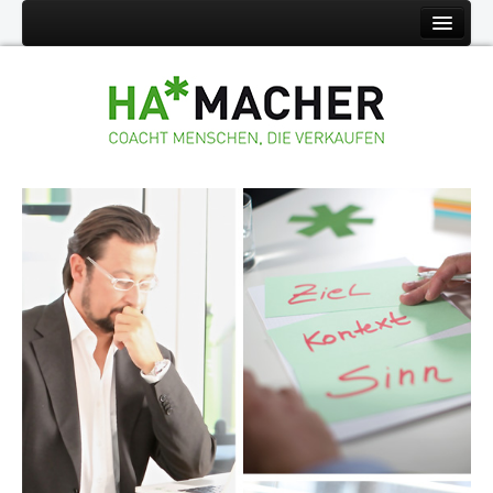
HA*LEISTUNGEN
BERATUNG
TRAINING
SEMINARE
COACHING
HYPNOSE
HA*BEREICHE
TELESHOPPING
STATIONÄRER HANDEL
HA*MACHER
HA*MACHER
HA*PARTNER